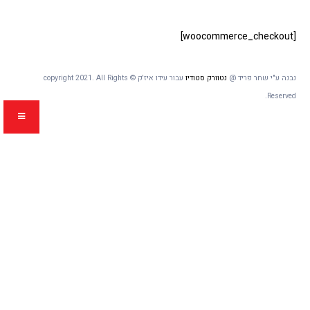
[woocommerce_checkout]
נבנה ע"י שחר פריד @
נטוורק סטודיו
עבור עידו איז'ק © copyright 2021. All Rights
Reserved.